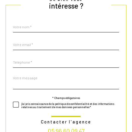
intéresse ?
Nom
Fieldset
*
par
défaut
email
*
Téléphone
*
Message
Fieldset
*
par
défaut
* Champs obligatoires
Validation
j'ai pris connaissance de la politique de confidentialité et des informations
relatives au traitement de mes données personnelles*
Contacter l'agence
05 96 60 09 47