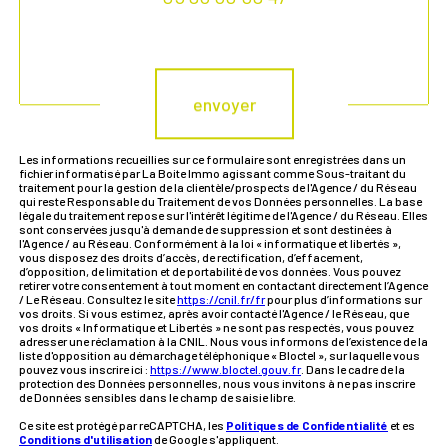
Validation
envoyer
Les informations recueillies sur ce formulaire sont enregistrées dans un
fichier informatisé par La Boite Immo agissant comme Sous-traitant du
traitement pour la gestion de la clientèle/prospects de l'Agence / du Réseau
qui reste Responsable du Traitement de vos Données personnelles. La base
légale du traitement repose sur l'intérêt légitime de l'Agence / du Réseau. Elles
sont conservées jusqu'à demande de suppression et sont destinées à
l'Agence / au Réseau. Conformément à la loi « informatique et libertés »,
vous disposez des droits d’accès, de rectification, d’effacement,
d’opposition, de limitation et de portabilité de vos données. Vous pouvez
retirer votre consentement à tout moment en contactant directement l’Agence
/ Le Réseau. Consultez le site
https://cnil.fr/fr
pour plus d’informations sur
vos droits. Si vous estimez, après avoir contacté l'Agence / le Réseau, que
vos droits « Informatique et Libertés » ne sont pas respectés, vous pouvez
adresser une réclamation à la CNIL. Nous vous informons de l’existence de la
liste d'opposition au démarchage téléphonique « Bloctel », sur laquelle vous
pouvez vous inscrire ici :
https://www.bloctel.gouv.fr
. Dans le cadre de la
protection des Données personnelles, nous vous invitons à ne pas inscrire
de Données sensibles dans le champ de saisie libre.
Ce site est protégé par reCAPTCHA, les
Politiques de Confidentialité
et es
Conditions d'utilisation
de Google s'appliquent.