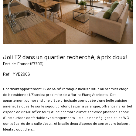
Joli T2 dans un quartier recherché, à prix doux!
Fort-de-France (97200)
Réf : MVE2606
Charmant appartement T2 de 55 m² varangue incluse situé au premier étage
de la résidence L'Escale à proximité de la Marina Etang z'abricots . Cet
appartement comprend une pièce principale composée d'une belle cuisine
aménagée ouverte sur le séjour, prolongée par la varangue, offrant ainsi un bel
espace de vie (30 m² en tout), d'une chambre climatisée avec placarddispose
d'une surface confortable avec rangements. Le plus non négligeable: les WC
sont séparés de la salle d'eau... et la salle d'eau dispose de son propre balcon !
Idéal au quotidien...