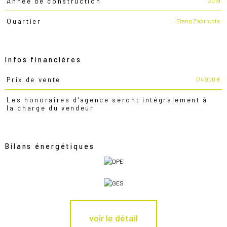
2019
Année de construction
Etang Z'abricots
Quartier
Infos financières
174 900 €
Prix de vente
Caractéristiques
Valeurs
Les honoraires d'agence seront intégralement à
la charge du vendeur
Bilans énergétiques
voir le détail