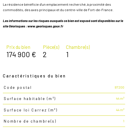
La résidence bénéficie d'un emplacement recherché, à proximité des
commodités, des axes principaux et du centre-ville de Fort-de-France.
Les informations sur les risques auxquels ce bien est exposé sont disponibles sur le
site Géorisques : www.georisques.gouv.fr
Prix du bien
Pièce(s)
Chambre(s)
174 900 €
2
1
Caractéristiques du bien
97200
Code postal
Caractéristiques
Valeurs
44 m²
Surface habitable (m²)
44 m²
Surface loi Carrez (m²)
1
Nombre de chambre(s)