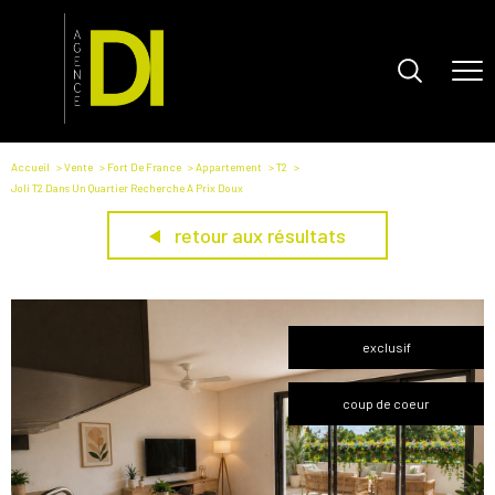
Accueil
Vente
Fort De France
Appartement
T2
Joli T2 Dans Un Quartier Recherche A Prix Doux
retour aux résultats
exclusif
coup de coeur