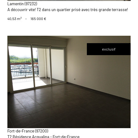
Lamentin (97232)
A découvrir vite! T2 dans un quartier prisé avec très grande terrasse!
40,53 m²
-
165 000 €
exclusif
voir le bien
Fort-de-France (97200)
T2 Résidence Acqualina - Fort-de-France