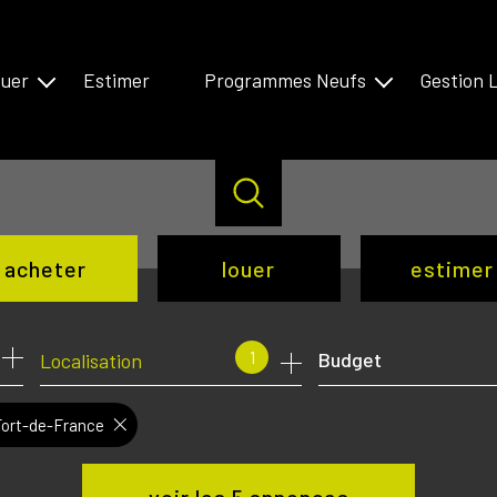
uer
Estimer
Programmes Neufs
Gestion 
n Annecien
Bassin Annecien
es
Antilles
acheter
louer
estimer
de l'ancien
à l'année
1
Budget
Localisation
de l'immo pro
Fort-de-France