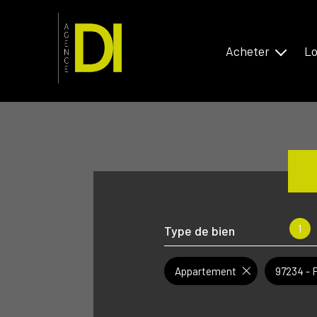
Acheter
Lo
Bassin Annecien
Bassi
Antilles
Antill
1
Type de bien
Appartement
97234 - 