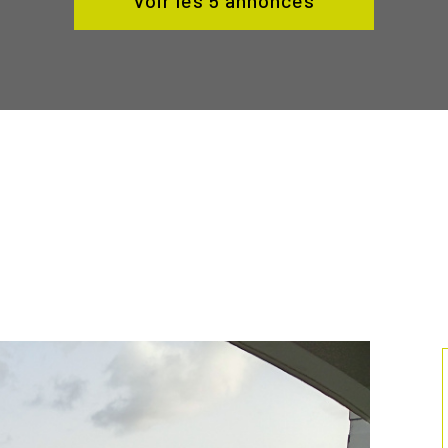
voir les
5
annonces