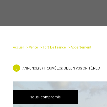
Accueil
Vente
Fort De France
Appartement
5
ANNONCE(S) TROUVÉE(S) SELON VOS CRITÈRES
sous-compromis