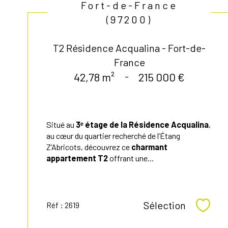
Fort-de-France
(97200)
T2 Résidence Acqualina - Fort-de-
France
42,78 m²
-
215 000 €
Situé au
3ᵉ étage de la Résidence Acqualina
,
au cœur du quartier recherché de l’Étang
Z’Abricots, découvrez ce
charmant
appartement T2
offrant une...
Sélection
Réf : 2619
Sélect