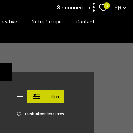
Langue
0
se connecter
FR
Locative
Notre Groupe
Contact
espace propriétaire/ Locataire gestion Locative
espace propriétaire transaction
filtrer
réinitialiser les filtres