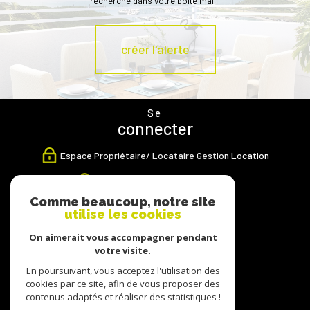
recherche dans votre boîte mail !
créer l'alerte
Se
connecter
Espace Propriétaire/ Locataire Gestion Location
Espace Propriétaire Transaction
Comme beaucoup, notre site
Nous
utilise les cookies
suivre
On aimerait vous accompagner pendant
votre visite.
En poursuivant, vous acceptez l'utilisation des
cookies par ce site, afin de vous proposer des
Nous
contenus adaptés et réaliser des statistiques !
adhérons