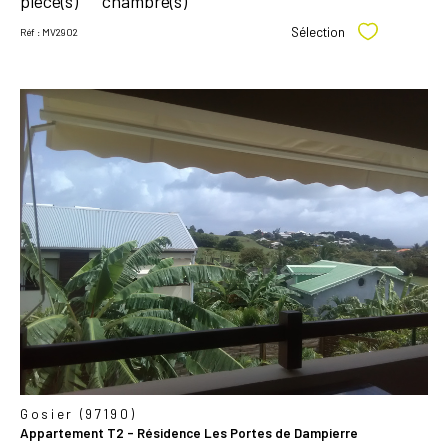
pièce(s)
chambre(s)
Sélection
Réf : MV2902
Sélectionner
voir le
bien
Gosier (97190)
Appartement T2 - Résidence Les Portes de Dampierre