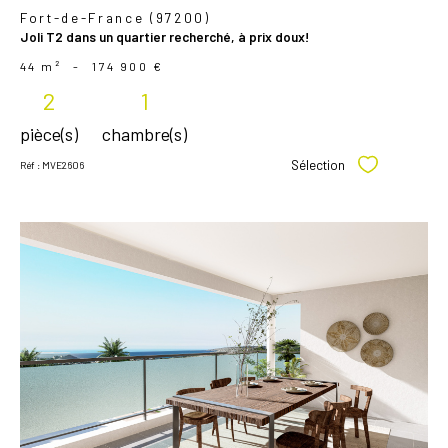
Fort-de-France (97200)
Joli T2 dans un quartier recherché, à prix doux!
44 m²
-
174 900 €
2
1
pièce(s)
chambre(s)
Sélection
Réf : MVE2606
Sélectionner
voir le
bien