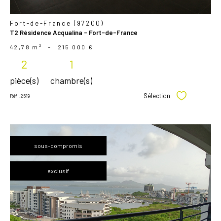
Fort-de-France (97200)
T2 Résidence Acqualina - Fort-de-France
42,78 m²
-
215 000 €
2
1
pièce(s)
chambre(s)
Sélection
Réf : 2619
Sélectionner
sous-compromis
exclusif
voir le
bien