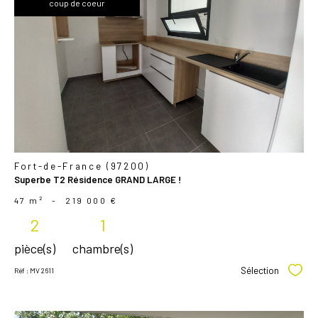
coup de coeur
voir le
bien
Fort-de-France (97200)
Superbe T2 Résidence GRAND LARGE !
47 m²
-
219 000 €
2
1
pièce(s)
chambre(s)
Sélection
Réf : MV 2611
Sélec