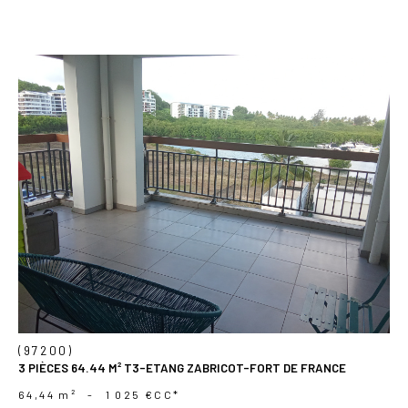
voir le
bien
(97200)
3 PIÈCES 64.44 M² T3-ETANG ZABRICOT-FORT DE FRANCE
64,44 m²
-
1 025 €
CC*