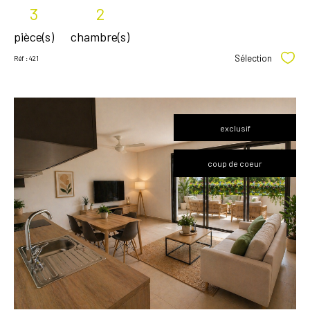
3
2
pièce(s)
chambre(s)
Sélection
Réf : 421
Sélec
exclusif
coup de coeur
voir le
bien