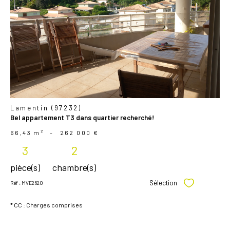
voir le
bien
Lamentin (97232)
Bel appartement T3 dans quartier recherché!
66,43 m²
-
262 000 €
3
2
pièce(s)
chambre(s)
Sélection
Réf : MVE2620
Sélectionner
* CC : Charges comprises