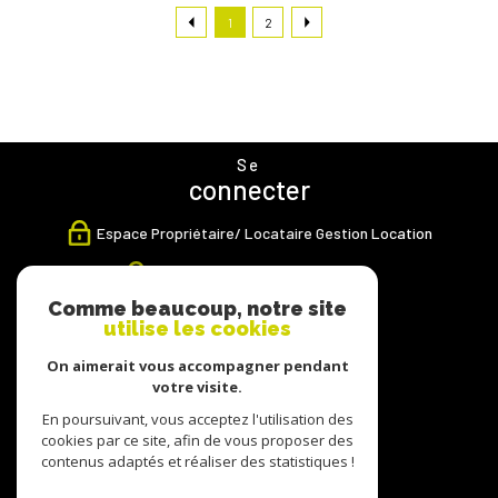
1
2
Se
connecter
Espace Propriétaire/ Locataire Gestion Location
Espace Propriétaire Transaction
Comme beaucoup, notre site
Nous
utilise les cookies
suivre
On aimerait vous accompagner pendant
votre visite.
En poursuivant, vous acceptez l'utilisation des
cookies par ce site, afin de vous proposer des
Nous
contenus adaptés et réaliser des statistiques !
adhérons