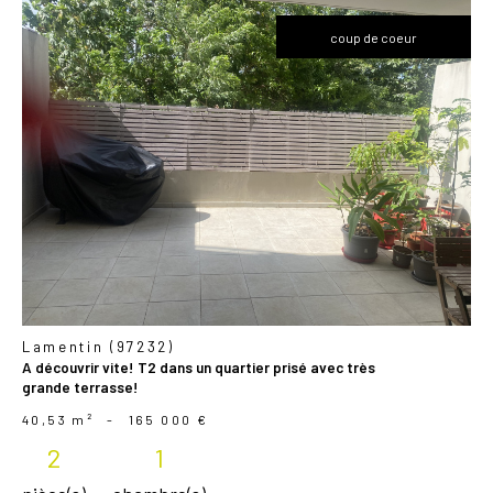
coup de coeur
voir le
bien
Lamentin (97232)
A découvrir vite! T2 dans un quartier prisé avec très
grande terrasse!
40,53 m²
-
165 000 €
2
1