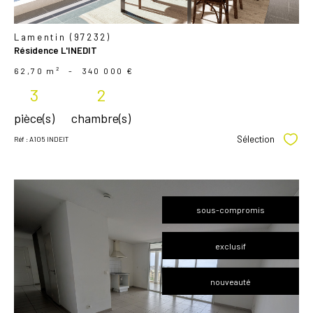
Lamentin (97232)
Résidence L'INEDIT
62,70 m²
-
340 000 €
3
2
pièce(s)
chambre(s)
Sélection
Réf : A105 INDEIT
Sélec
sous-compromis
exclusif
voir le
nouveauté
bien