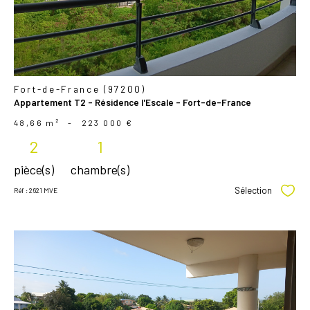
Fort-de-France (97200)
Appartement T2 - Résidence l'Escale - Fort-de-France
48,66 m²
-
223 000 €
2
1
pièce(s)
chambre(s)
Sélection
Réf : 2621 MVE
Sélec