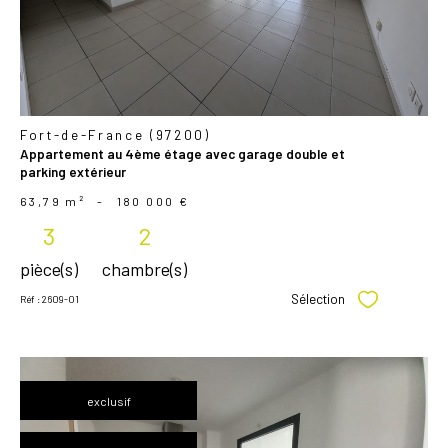
Fort-de-France (97200)
Appartement au 4ème étage avec garage double et
parking extérieur
63,79 m²
-
180 000 €
3
2
pièce(s)
chambre(s)
Sélection
Réf : 2609-01
Sélectionner
exclusif